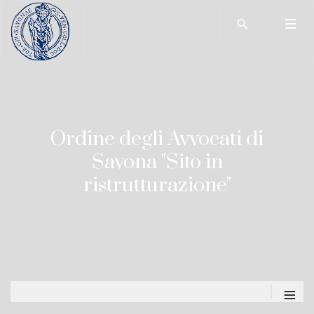
Type 2 or more char
Ordine degli Avvocati di
Savona "Sito in
ristrutturazione"
≡