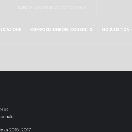
SEGRETERIA@CONSIGLIOAVVOCATISAVONA.IT
EDIAZIONE
COMPOSIZIONE DEL CONSIGLIO
MODULISTICA
 11669
ennali:
renza 2015-2017