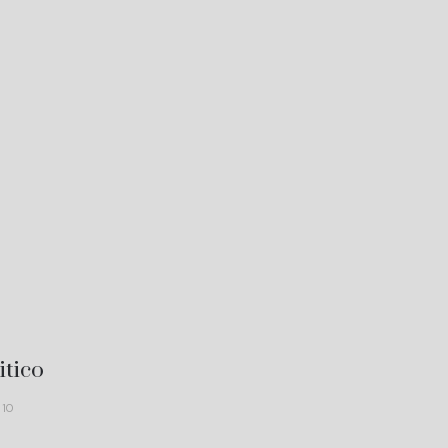
itico
510