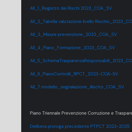
All_1_Registro dei Rischi 2023_COA_SV
All_2_Tabella valutazione livello Rischio_2023_
All_3_Misure prevenzione_2023_COA_SV
All_4_Piano_Formazione_2023_COA_SV
All_5_SchemaTrasparenzaResponsabili_2023_C
All_6_PianoControlli_RPCT_2023-COA-SV
All_7 modello_segnalazione_illecito_COA_SV
Piano Triennale Prevenzione Corruzione e Traspa
Delibera proroga precedente PTPCT 2023-2025