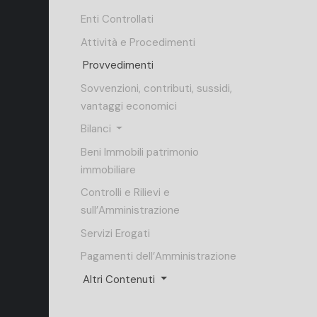
Enti Controllati
Attività e Procedimenti
Provvedimenti
Sovvenzioni, contributi, sussidi,
vantaggi economici
Bilanci
Beni Immobili patrimonio
immobiliare
Controlli e Rilievi e
sull’Amministrazione
Servizi Erogati
Pagamenti dell’Amministrazione
Altri Contenuti