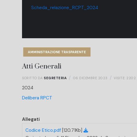
Scheda_relazione_RCPT_2024
AMMINISTRAZIONE TRASPARENTE
Atti Generali
SCRITTO DA
SEGRETERIA
06 DICEMBRE 2023
VISITE: 2202
2024
Delibera RPCT
Allegati
Codice Etico.pdf
[120.71Kb]