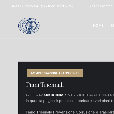
PIAZZA ANGELO BARILE, 1 - 17100 SAVONA (SV)
+39 019 824785
HOME
M
AMMINISTRAZIONE TRASPARENTE
Piani Triennali
SCRITTO DA
SEGRETERIA
06 DICEMBRE 2023
VISITE:
In questa pagina è possibile scaricare i vari piani tri
Piano Triennale Prevenzione Corruzione e Traspa