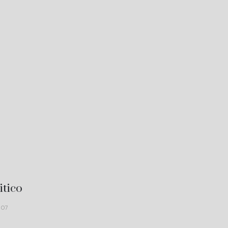
itico
507