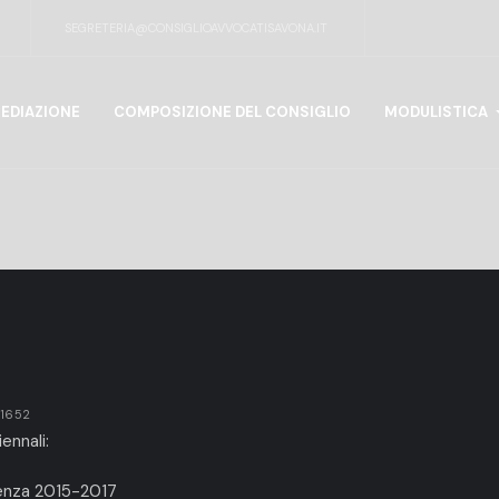
SEGRETERIA@CONSIGLIOAVVOCATISAVONA.IT
EDIAZIONE
COMPOSIZIONE DEL CONSIGLIO
MODULISTICA
11652
ennali:
renza 2015-2017