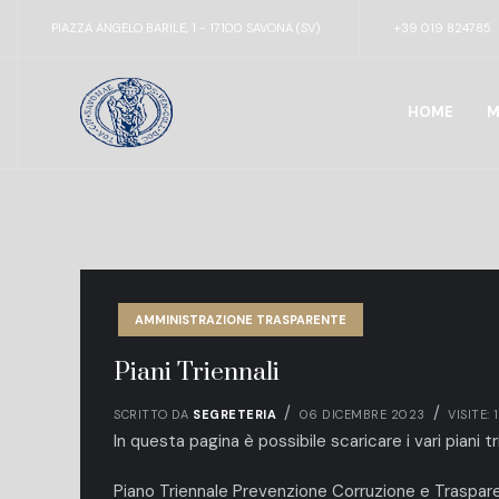
PIAZZA ANGELO BARILE, 1 - 17100 SAVONA (SV)
+39 019 824785
HOME
M
AMMINISTRAZIONE TRASPARENTE
Piani Triennali
SCRITTO DA
SEGRETERIA
06 DICEMBRE 2023
VISITE: 
In questa pagina è possibile scaricare i vari piani tri
Piano Triennale Prevenzione Corruzione e Traspa