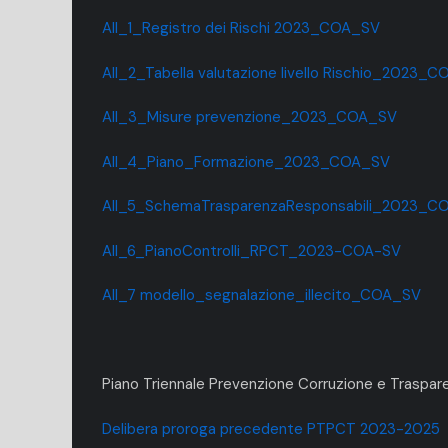
All_1_Registro dei Rischi 2023_COA_SV
All_2_Tabella valutazione livello Rischio_2023_
All_3_Misure prevenzione_2023_COA_SV
All_4_Piano_Formazione_2023_COA_SV
All_5_SchemaTrasparenzaResponsabili_2023_C
All_6_PianoControlli_RPCT_2023-COA-SV
All_7 modello_segnalazione_illecito_COA_SV
Piano Triennale Prevenzione Corruzione e Traspa
Delibera proroga precedente PTPCT 2023-2025