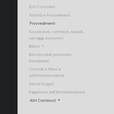
Enti Controllati
Attività e Procedimenti
Provvedimenti
Sovvenzioni, contributi, sussidi,
vantaggi economici
Bilanci
Beni Immobili patrimonio
immobiliare
Controlli e Rilievi e
sull’Amministrazione
Servizi Erogati
Pagamenti dell’Amministrazione
Altri Contenuti