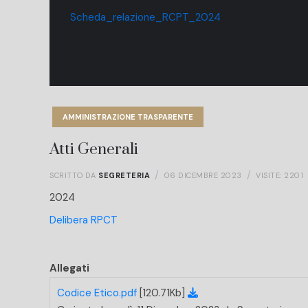
Scheda_relazione_RCPT_2024
AMMINISTRAZIONE TRASPARENTE
Atti Generali
SCRITTO DA
SEGRETERIA
06 DICEMBRE 2023
VISITE: 2201
2024
Delibera RPCT
Allegati
Codice Etico.pdf
[120.71Kb]