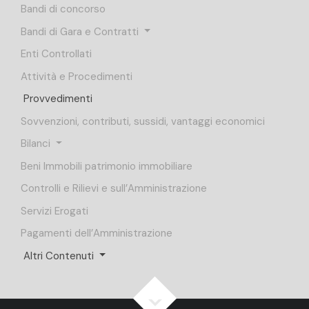
Bandi di concorso
Bandi di Gara e Contratti
Enti Controllati
Attività e Procedimenti
Provvedimenti
Sovvenzioni, contributi, sussidi, vantaggi economici
Bilanci
Beni Immobili patrimonio immobiliare
Controlli e Rilievi e sull’Amministrazione
Servizi Erogati
Pagamenti dell’Amministrazione
Altri Contenuti