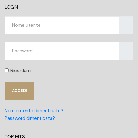
LOGIN
Nome ut
Mostra
Ricordami
ACCEDI
Nome utente dimenticato?
Password dimenticata?
TOP HITS