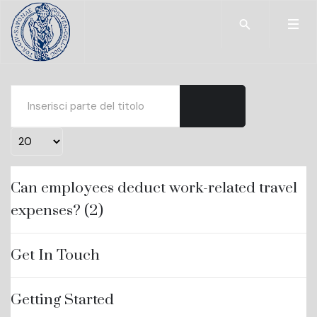
Type 2 or more char
Inserisci parte del titolo
Visualizza #
Can employees deduct work-related travel
expenses? (2)
Get In Touch
Getting Started