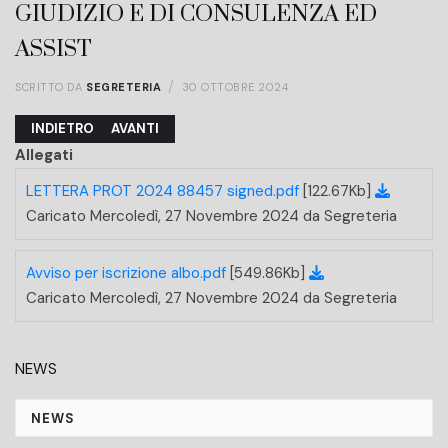
GIUDIZIO E DI CONSULENZA ED
ASSIST
SCRITTO DA
SEGRETERIA
30 OTTOBRE 2024
ARTICOLO PRECEDENTE: PROFILAZIONE AVVOCATI PER INOLTRO
ARTICOLO SUCCESSIVO: CORSO DI FORMAZIONE INI
INDIETRO
AVANTI
Allegati
LETTERA PROT 2024 88457 signed.pdf
[122.67Kb]
Caricato Mercoledì, 27 Novembre 2024 da Segreteria
Avviso per iscrizione albo.pdf
[549.86Kb]
Caricato Mercoledì, 27 Novembre 2024 da Segreteria
NEWS
NEWS