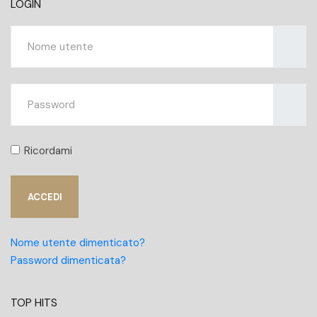
LOGIN
Nome ut
Mostra
Ricordami
ACCEDI
Nome utente dimenticato?
Password dimenticata?
TOP HITS