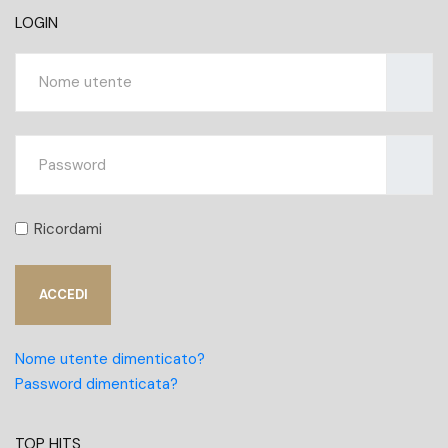
LOGIN
Nome ut
Mostra
Ricordami
ACCEDI
Nome utente dimenticato?
Password dimenticata?
TOP HITS