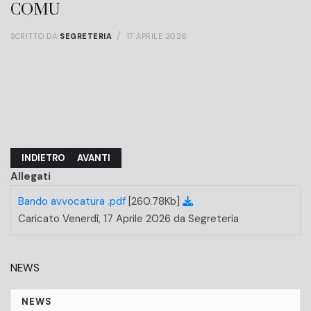
COMU
SCRITTO DA
SEGRETERIA
17 APRILE 2026
ARTICOLO PRECEDENTE: PROTOCOLLO NR: 129516 - DEL 31/03/2
ARTICOLO SUCCESSIVO: CHIUSURA UFFICI 03/04/
INDIETRO
AVANTI
Allegati
Bando avvocatura .pdf
[260.78Kb]
Caricato Venerdì, 17 Aprile 2026 da Segreteria
NEWS
NEWS