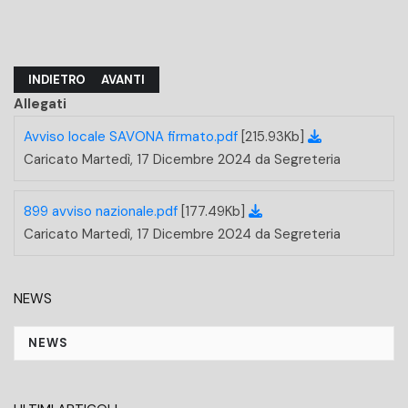
ARTICOLO PRECEDENTE: LETTERA ENTI
ARTICOLO SUCCESSIVO: BANDO PER LA NOMINA E L
INDIETRO
AVANTI
Allegati
Avviso locale SAVONA firmato.pdf
[215.93Kb]
Caricato Martedì, 17 Dicembre 2024 da Segreteria
899 avviso nazionale.pdf
[177.49Kb]
Caricato Martedì, 17 Dicembre 2024 da Segreteria
NEWS
NEWS