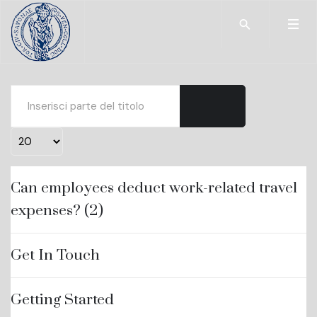
Type 2 or more char
Inserisci parte del titolo
Visualizza #
Can employees deduct work-related travel
expenses? (2)
Get In Touch
Getting Started