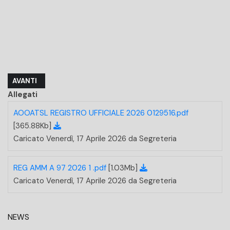
ARTICOLO SUCCESSIVO: PROT.N.0016502/2026 - TRASMISSIONE 
AVANTI
Allegati
AOOATSL REGISTRO UFFICIALE 2026 0129516.pdf
[365.88Kb]
Caricato Venerdì, 17 Aprile 2026 da Segreteria
REG AMM A 97 2026 1 .pdf
[1.03Mb]
Caricato Venerdì, 17 Aprile 2026 da Segreteria
NEWS