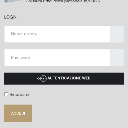
Chiusura uffici festa patronale 18/03/26
LOGIN
Nome ut
Mostra
AUTENTICAZIONE WEB
Ricordami
ACCEDI