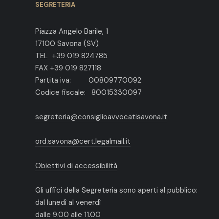
SEGRETERIA
Piazza Angelo Barile, 1
17100 Savona (SV)
TEL +39 019 824785
FAX +39 019 827118
Partita iva: 00809770092
Codice fiscale: 80015330097
segreteria@consiglioavvocatisavona.it
ord.savona@cert.legalmail.it
Obiettivi di accessibilità
Gli uffici della Segreteria sono aperti al pubblico:
dal lunedì al venerdì
dalle 9.00 alle 11.00