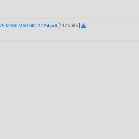
UGNO 2024 CORTE D'APPELLO DI GENOVA
DIZIARI ALL'INPS
ZE MESE MAGGIO 2024.pdf
[197.55Kb]