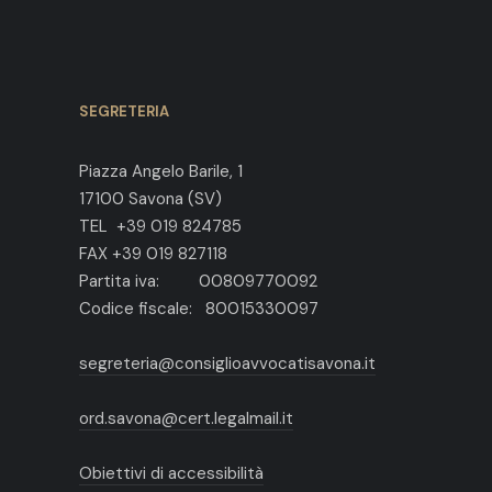
SEGRETERIA
Piazza Angelo Barile, 1
17100 Savona (SV)
TEL +39 019 824785
FAX +39 019 827118
Partita iva: 00809770092
Codice fiscale: 80015330097
segreteria@consiglioavvocatisavona.it
ord.savona@cert.legalmail.it
Obiettivi di accessibilità