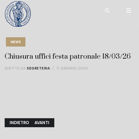
Type 2 or more char
NEWS
Chiusura uffici festa patronale 18/03/26
SCRITTO DA
SEGRETERIA
17 GENNAIO 2026
ARTICOLO PRECEDENTE: CHIUSURA UFFICI 03/04/26
ARTICOLO SUCCESSIVO: AVVISO PUBBLICO AGGIO
INDIETRO
AVANTI